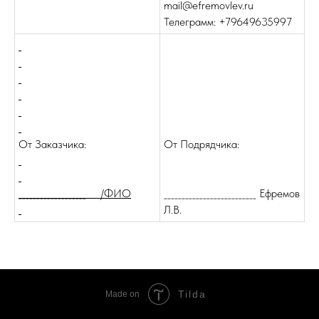
mail@efremovlev.ru
Телеграмм: +79649635997
От Заказчика:
От Подрядчика:
___________________ /ФИО
__________________________ Ефремов
Л.В.
Tilda
Made on